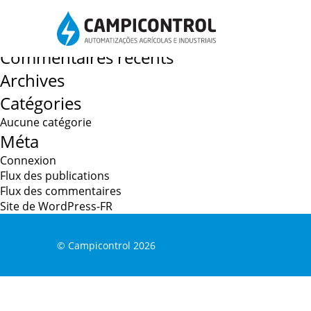
Navigation
Systèmes d’irrigation
Rechercher :
de
l’article
Commentaires récents
Archives
Catégories
Aucune catégorie
Méta
Connexion
Flux des publications
Flux des commentaires
Site de WordPress-FR
© Campicontrol
2026