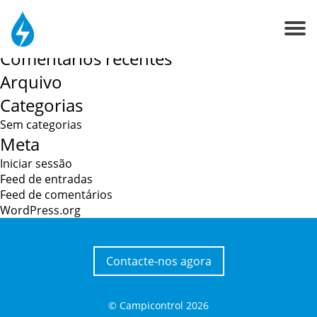
Navegação
Sobre Nós
Sistemas de rega
Pesquisar
de
por:
artigos
Comentários recentes
Contactos
Arquivo
Categorias
Sem categorias
Meta
Iniciar sessão
Feed de entradas
Feed de comentários
WordPress.org
Contacte-nos agora
© Campicontrol
2026