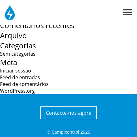
Navegação
Sobre Nós
Venda especializada ao balcão
Pesquisar
de
por:
artigos
Comentários recentes
Contactos
Arquivo
Categorias
Sem categorias
Meta
Iniciar sessão
Feed de entradas
Feed de comentários
WordPress.org
Contacte-nos agora
© Campicontrol
2026